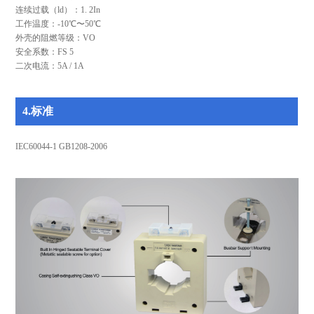
连续过载（ld）：1. 2In
工作温度：-10℃〜50℃
外壳的阻燃等级：VO
安全系数：FS 5
二次电流：5A / 1A
4.标准
IEC60044-1 GB1208-2006