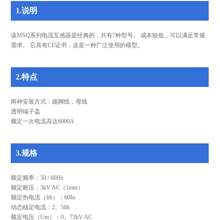
1.说明
该MSQ系列电流互感器是经典的，共有7种型号。 成本较低，可以满足常规
需求。 它具有CE证书，这是一种广泛使用的模型。
2.特点
两种安装方式：踢脚线，母线
透明端子盖
额定一次电流高达6000A
3.规格
额定频率：50 / 60Hz
额定耐压：3kV AC（1min）
额定热电流（Ith）：60In
动态稳定电流：2。5lth
额定电压（Um）：0。72kV AC