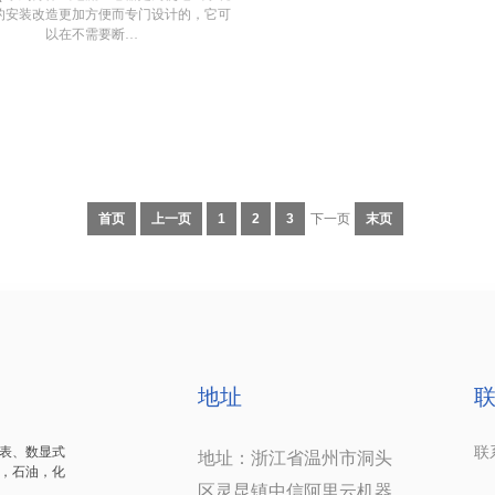
的安装改造更加方便而专门设计的，它可
以在不需要断…
首页
上一页
1
2
3
下一页
末页
地址
表、数显式
联系
地址：浙江省温州市洞头
，石油，化
1
区灵昆镇中信阿里云机器
.